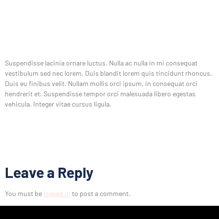
Suspendisse lacinia ornare luctus. Nulla ac nulla in mi consequat
vestibulum sed nec lorem. Duis blandit lorem quis tincidunt rhoncus.
Duis eu finibus velit. Nullam mollis orci ipsum, in consequat orci
hendrerit et. Suspendisse tempor orci malesuada libero egestas
vehicula. Integer vitae cursus ligula.
Leave a Reply
You must be
logged in
to post a comment.