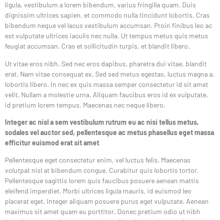
ligula, vestibulum a lorem bibendum, varius fringilla quam. Duis
dignissim ultrices sapien, et commodo nulla tincidunt lobortis. Cras
bibendum neque vel lacus vestibulum accumsan. Proin finibus leo ac
est vulputate ultrices iaculis nec nulla. Ut tempus metus quis metus
feugiat accumsan. Cras et sollicitudin turpis, et blandit libero.
Ut vitae eros nibh. Sed nec eros dapibus, pharetra dui vitae, blandit
erat. Nam vitae consequat ex. Sed sed metus egestas, luctus magna a,
lobortis libero. In nec ex quis massa semper consectetur id sit amet
velit. Nullam a molestie urna. Aliquam faucibus eros id ex vulputate,
id pretium lorem tempus. Maecenas nec neque libero.
Integer ac nisl a sem vestibulum rutrum eu ac nisi tellus metus,
sodales vel auctor sed, pellentesque ac metus phasellus eget massa
efficitur euismod erat sit amet
Pellentesque eget consectetur enim, vel luctus felis. Maecenas
volutpat nisl at bibendum congue. Curabitur quis lobortis tortor.
Pellentesque sagittis lorem quis faucibus posuere aenean mattis
eleifend imperdiet. Morbi ultrices ligula mauris, id euismod leo
placerat eget. Integer aliquam posuere purus eget vulputate. Aenean
maximus sit amet quam eu porttitor. Donec pretium odio ut nibh