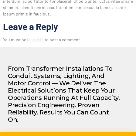
interdum, ac porttitor tortor placerat. Ut odio ante, luctus vitae ornare
sit amet, blandit nec massa. Interdum et malesuada fames ac ante
ipsum primis in faucibus.
Leave a Reply
You must be
logged in
to post a comment.
From Transformer Installations To
Conduit Systems, Lighting, And
Motor Control — We Deliver The
Electrical Solutions That Keep Your
Operations Running At Full Capacity.
Precision Engineering. Proven
Reliability. Results You Can Count
On.