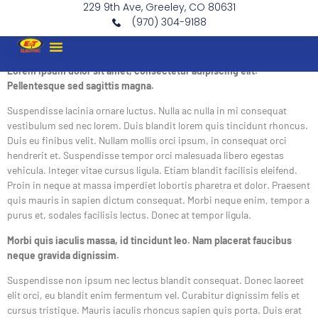
229 9th Ave, Greeley, CO 80631
(970) 304-9188
Lorem ipsum dolor sit amet, consectetur adipiscing elit.
Pellentesque sed sagittis magna.
Suspendisse lacinia ornare luctus. Nulla ac nulla in mi consequat
vestibulum sed nec lorem. Duis blandit lorem quis tincidunt rhoncus.
Duis eu finibus velit. Nullam mollis orci ipsum, in consequat orci
hendrerit et. Suspendisse tempor orci malesuada libero egestas
vehicula. Integer vitae cursus ligula. Etiam blandit facilisis eleifend.
Proin in neque at massa imperdiet lobortis pharetra et dolor. Praesent
quis mauris in sapien dictum consequat. Morbi neque enim, tempor a
purus et, sodales facilisis lectus. Donec at tempor ligula.
Morbi quis iaculis massa, id tincidunt leo. Nam placerat faucibus
neque gravida dignissim.
Suspendisse non ipsum nec lectus blandit consequat. Donec laoreet
elit orci, eu blandit enim fermentum vel. Curabitur dignissim felis et
cursus tristique. Mauris iaculis rhoncus sapien quis porta. Duis erat